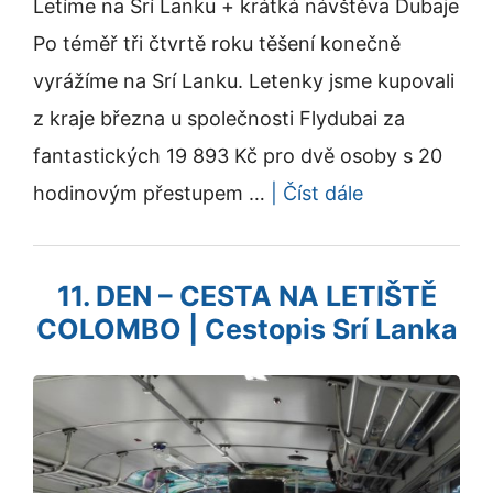
Letíme na Srí Lanku + krátká návštěva Dubaje
Po téměř tři čtvrtě roku těšení konečně
vyrážíme na Srí Lanku. Letenky jsme kupovali
z kraje března u společnosti Flydubai za
fantastických 19 893 Kč pro dvě osoby s 20
hodinovým přestupem …
| Číst dále
11. DEN – CESTA NA LETIŠTĚ
COLOMBO | Cestopis Srí Lanka