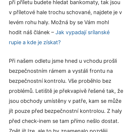
při příletu budete hledat bankomaty, tak jsou
v příletové hale trochu schované, najdete je v
levém rohu haly. Možná by se Vám mohl
hodit náš článek –
Jak vypadají srílanské
rupie a kde je získat?
Při našem odletu jsme hned u vchodu prošli
bezpečnostním rámem a vystáli frontu na
bezpečnostní kontrolu. Vše proběhlo bez
problémů. Letiště je překvapivě řešené tak, že
jsou obchody umístěny v patře, kam se může
jít pouze před bezpečnostní kontrolou. Z haly
před check-inem se tam přímo nešlo dostat.
Zpět jít lze, ale to by znamenalo později