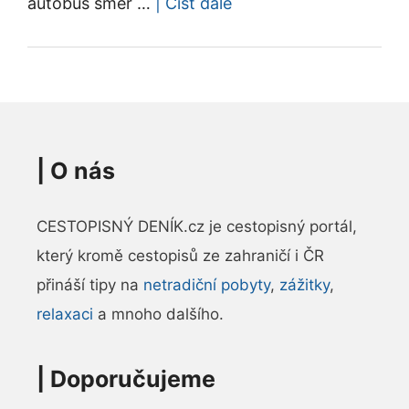
autobus směr …
| Číst dále
|
O nás
CESTOPISNÝ DENÍK.cz je cestopisný portál,
který kromě cestopisů ze zahraničí i ČR
přináší tipy na
netradiční pobyty
,
zážitky
,
relaxaci
a mnoho dalšího.
|
Doporučujeme