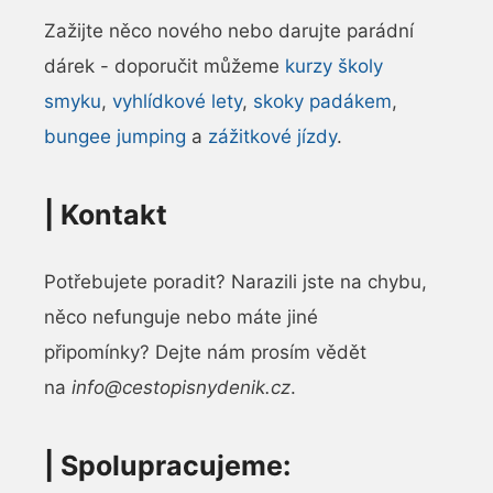
Zažijte něco nového nebo darujte parádní
dárek - doporučit můžeme
kurzy školy
smyku
,
vyhlídkové lety
,
skoky padákem
,
bungee jumping
a
zážitkové jízdy
.
|
Kontakt
Potřebujete poradit? Narazili jste na chybu,
něco nefunguje nebo máte jiné
připomínky? Dejte nám prosím vědět
na
info@cestopisnydenik.cz
.
| Spolupracujeme: