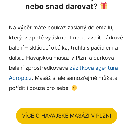
nebo snad darovat?
Na výběr máte poukaz zaslaný do emailu,
který lze poté vytisknout nebo zvolit dárkové
balení – skládací obálka, truhla s páčidlem a
další… Havajskou masáž v Plzni a dárková
balení zprostředkovává
zážitková agentura
Adrop.cz
. Masáž si ale samozřejmě můžete
pořídit i pouze pro sebe!
VÍCE O HAVAJSKÉ MASÁŽI V PLZNI