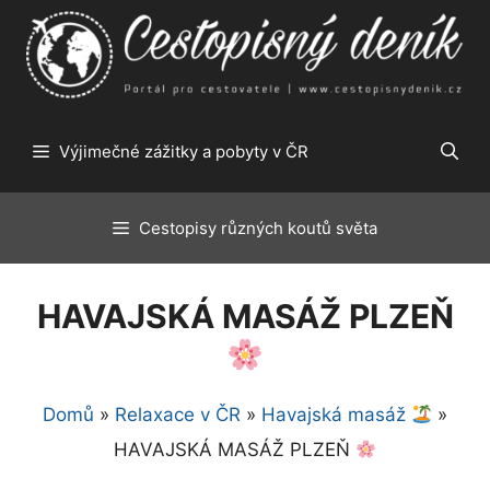
Přeskočit
na
obsah
Výjimečné zážitky a pobyty v ČR
Cestopisy různých koutů světa
HAVAJSKÁ MASÁŽ PLZEŇ
Domů
»
Relaxace v ČR
»
Havajská masáž
»
HAVAJSKÁ MASÁŽ PLZEŇ