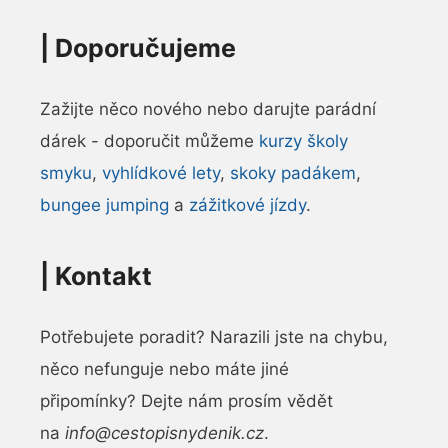
|
Doporučujeme
Zažijte něco nového nebo darujte parádní
dárek - doporučit můžeme
kurzy školy
smyku
,
vyhlídkové lety
,
skoky padákem
,
bungee jumping
a
zážitkové jízdy
.
|
Kontakt
Potřebujete poradit? Narazili jste na chybu,
něco nefunguje nebo máte jiné
připomínky? Dejte nám prosím vědět
na
info@cestopisnydenik.cz
.