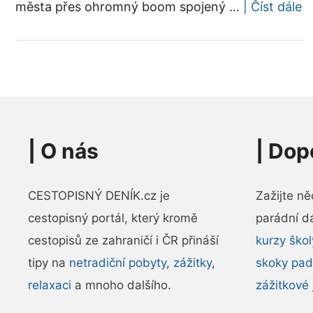
města přes ohromný boom spojený …
| Číst dále
|
O nás
|
Dop
CESTOPISNÝ DENÍK.cz je
Zažijte n
cestopisný portál, který kromě
parádní d
cestopisů ze zahraničí i ČR přináší
kurzy ško
tipy na
netradiční pobyty
,
zážitky
,
skoky pa
relaxaci
a mnoho dalšího.
zážitkové 