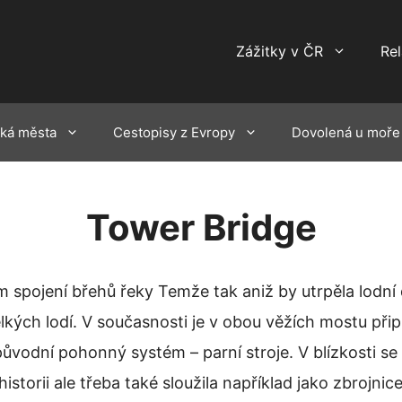
Zážitky v ČR
Re
ká města
Cestopisy z Evropy
Dovolená u moře
Tower Bridge
em spojení břehů řeky Temže tak aniž by utrpěla lod
velkých lodí. V současnosti je v obou věžích mostu př
 původní pohonný systém – parní stroje. V blízkosti
 historii ale třeba také sloužila například jako zbrojn