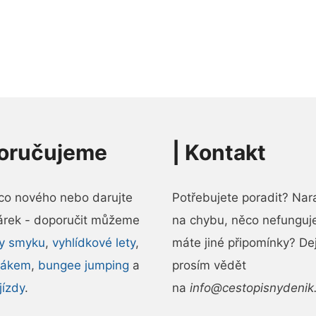
oručujeme
|
Kontakt
ěco nového nebo darujte
Potřebujete poradit? Naraz
árek - doporučit můžeme
na chybu, něco nefunguj
ly smyku
,
vyhlídkové lety
,
máte jiné připomínky? De
dákem
,
bungee jumping
a
prosím vědět
jízdy
.
na
info@cestopisnydenik