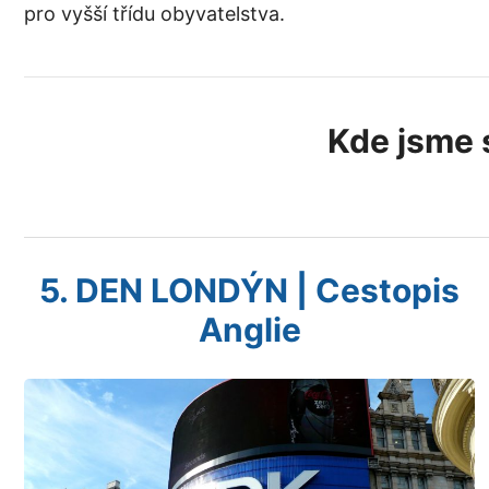
pro vyšší třídu obyvatelstva.
Kde jsme 
5. DEN LONDÝN | Cestopis
Anglie