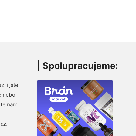
| Spolupracujeme:
ili jste
e nebo
jte nám
.cz
.