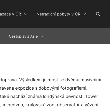
laxace v ČR
Netradiční pobyty v ČR
Cestopisy z Asie
ní doprava. Výsledkem je most se dvěma masivními
ipravena expozice s dobovými fotografiemi.
 se také nachází známá londýnská pevnost, Tower
ice, mincovna, královská zoo, observatoř a vězení