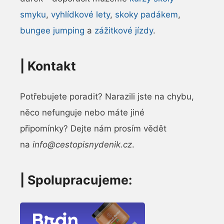
smyku
,
vyhlídkové lety
,
skoky padákem
,
bungee jumping
a
zážitkové jízdy
.
|
Kontakt
Potřebujete poradit? Narazili jste na chybu,
něco nefunguje nebo máte jiné
připomínky? Dejte nám prosím vědět
na
info@cestopisnydenik.cz
.
| Spolupracujeme: