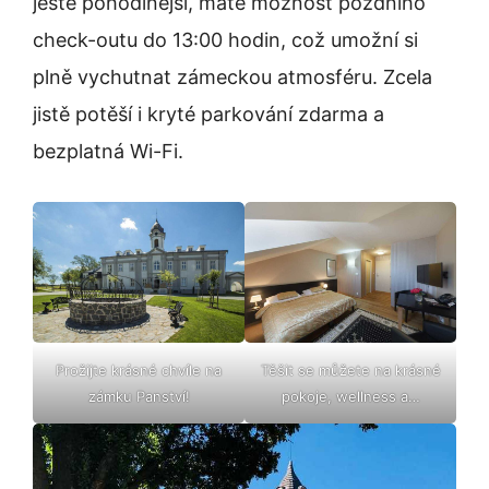
ještě pohodlnější, máte možnost pozdního
check-outu do 13:00 hodin, což umožní si
plně vychutnat zámeckou atmosféru. Zcela
jistě potěší i kryté parkování zdarma a
bezplatná Wi-Fi.
Prožijte krásné chvíle na
Těšit se můžete na krásné
zámku Panství!
pokoje, wellness a…