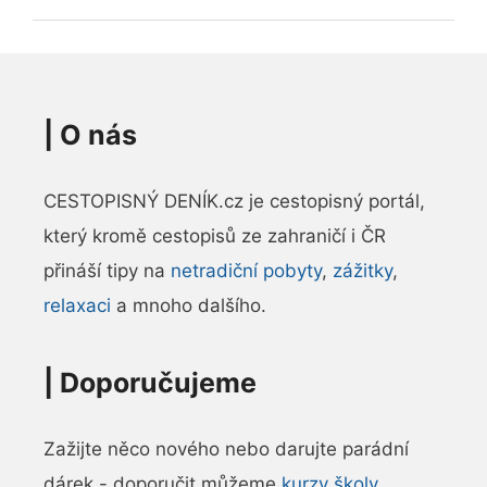
|
O nás
CESTOPISNÝ DENÍK.cz je cestopisný portál,
který kromě cestopisů ze zahraničí i ČR
přináší tipy na
netradiční pobyty
,
zážitky
,
relaxaci
a mnoho dalšího.
|
Doporučujeme
Zažijte něco nového nebo darujte parádní
dárek - doporučit můžeme
kurzy školy