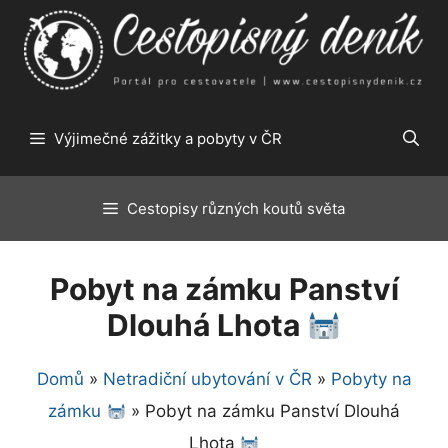
Přeskočit
na
obsah
Výjimečné zážitky a pobyty v ČR
Cestopisy různých koutů světa
Pobyt na zámku Panství
Dlouhá Lhota
Domů
»
Netradiční ubytování v ČR
»
Pobyty na
zámku
»
Pobyt na zámku Panství Dlouhá
Lhota