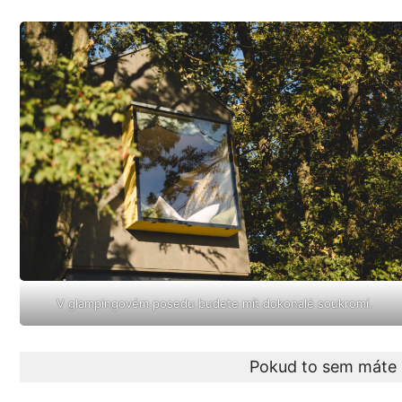
V glampingovém posedu budete mít dokonalé soukromí.
Pokud to sem máte 