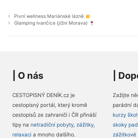
Pivní wellness Mariánské lázně
Glamping Ivančice (jižní Morava)
|
O nás
|
Dop
CESTOPISNÝ DENÍK.cz je
Zažijte n
cestopisný portál, který kromě
parádní d
cestopisů ze zahraničí i ČR přináší
kurzy ško
tipy na
netradiční pobyty
,
zážitky
,
skoky pa
relaxaci
a mnoho dalšího.
zážitkové 