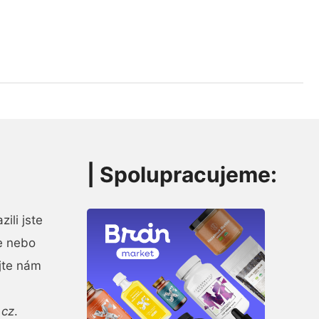
| Spolupracujeme:
ili jste
e nebo
jte nám
.cz
.