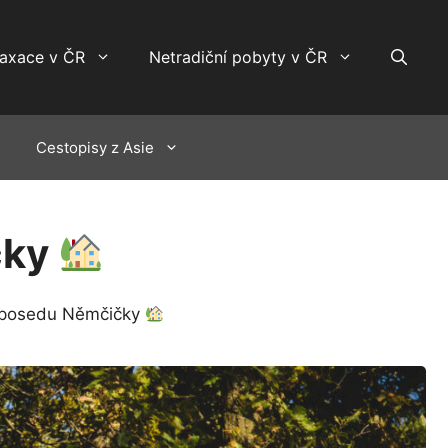
laxace v ČR
Netradiční pobyty v ČR
Cestopisy z Asie
čky
 posedu Němčičky