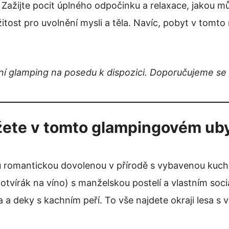
 Zažijte pocit úplného odpočinku a relaxace, jakou m
tost pro uvolnění mysli a těla. Navíc, pobyt v tomto 
í glamping na posedu k dispozici. Doporučujeme se 
ete v tomto glampingovém uby
omantickou dovolenou v přírodě s vybavenou kuchyň
s, otvírák na víno) s manželskou postelí a vlastním s
a deky s kachním peří. To vše najdete okraji lesa s 