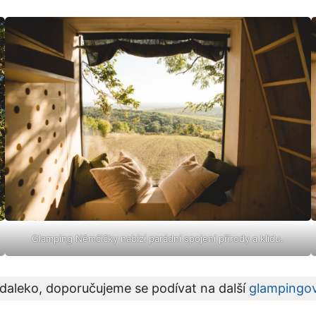
Glamping Němčičky nabízí parádní spojení přírody a klidu.
daleko, doporučujeme se podívat na další
glampingov