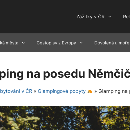
Zážitky v ČR
Re
ká města
Cestopisy z Evropy
Dovolená u moře
ping na posedu Němči
ubytování v ČR
»
Glampingové pobyty
»
Glamping na