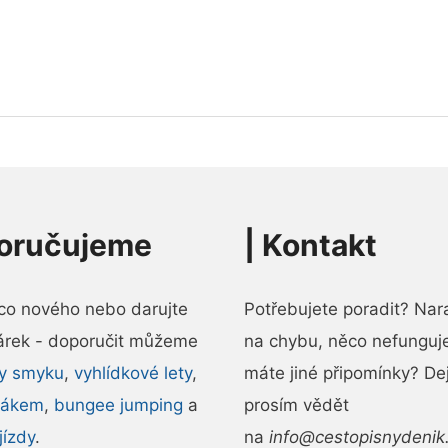
oručujeme
|
Kontakt
ěco nového nebo darujte
Potřebujete poradit? Naraz
árek - doporučit můžeme
na chybu, něco nefunguj
ly smyku
,
vyhlídkové lety
,
máte jiné připomínky? De
dákem
,
bungee jumping
a
prosím vědět
jízdy
.
na
info@cestopisnydenik