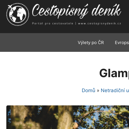
Přeskočit
na
obsah
Výlety po ČR
Evrops
Glam
Domů
»
Netradiční 