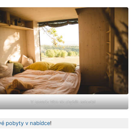
V posedu Vám nic chybět nebude!
é pobyty v nabídce
!