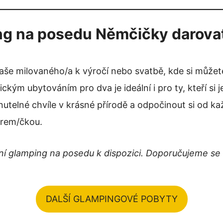
g na posedu Němčičky darovat
še milovaného/a k výročí nebo svatbě, kde si můžet
ickým ubytováním pro dva je ideální i pro ty, kteří si 
nutelné chvíle v krásné přírodě a odpočinout si od k
nerem/čkou.
í glamping na posedu k dispozici. Doporučujeme se 
DALŠÍ GLAMPINGOVÉ POBYTY