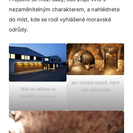
nezaměnitelným charakterem, a nahlédnete
do míst, kde se rodí vyhlášené moravské
odrůdy.
ale i starých sklepů, které
Těšit se můžete na
mají své kouzlo!
prohlídku provozu s
odborným výkladem,…