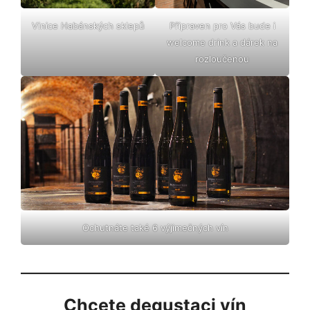
Vinice Habánských sklepů
Připraven pro Vás bude i
welcome drink a dárek na
rozloučenou
Ochutnáte také 6 výjimečných vín
Chcete degustaci vín