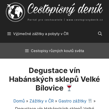
Přeskočit
na
obsah
Výjimečné zážitky a pobyty v ČR
Cestopisy různých koutů světa
Degustace vín
Habánských sklepů Velké
Bílovice
Domů
»
Zážitky v ČR
»
Gastro zážitky
»
Degustace vín Habánských sklepů Velké