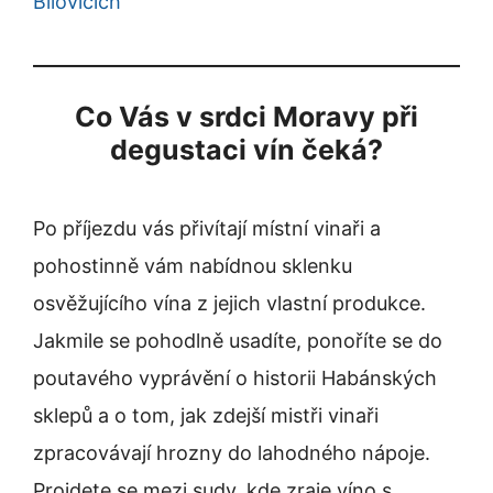
Bílovicích
Co Vás v srdci Moravy při
degustaci vín čeká?
Po příjezdu vás přivítají místní vinaři a
pohostinně vám nabídnou sklenku
osvěžujícího vína z jejich vlastní produkce.
Jakmile se pohodlně usadíte, ponoříte se do
poutavého vyprávění o historii Habánských
sklepů a o tom, jak zdejší mistři vinaři
zpracovávají hrozny do lahodného nápoje.
Projdete se mezi sudy, kde zraje víno s