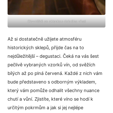
Obzvláště se sklenkou dobrého vína!
Až si dostatečně užijete atmosféru
historických sklepů, přijde čas na to
nejdůležitější – degustaci. Čeká na vás šest
pečlivě vybraných vzorků vín, od svěžích
bílých až po plná červená. Každé z nich vám
bude představeno s odborným výkladem,
který vám pomůže odhalit všechny nuance
chutí a vůní. Zjistíte, které víno se hodí k
určitým pokrmům a jak si jej nejlépe